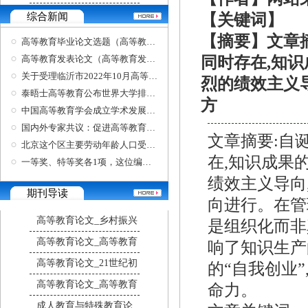
综合新闻
【关键词】
【摘要】文章
高等教育毕业论文选题（高等教育毕业论文选题
高等教育发表论文（高等教育发表论文要求）
同时存在,知
关于受理临沂市2022年10月高等教育自学考试考生
烈的绩效主义
泰晤士高等教育公布世界大学排名，清华北大位
方
中国高等教育学会成立学术发展咨询委员会
国内外专家共议：促进高等教育开放合作
文章摘要:自
北京这个区主要劳动年龄人口受高等教育比例超
在,知识成果
一等奖、特等奖各1项，这位编剧学教授在四年一
绩效主义导向
期刊导读
向进行。在管
高等教育论文_乡村振兴
是组织化而非
高等教育论文_高等教育
响了知识生产
高等教育论文_21世纪初
的“自我创业
高等教育论文_高等教育
命力。
成人教育与特殊教育论